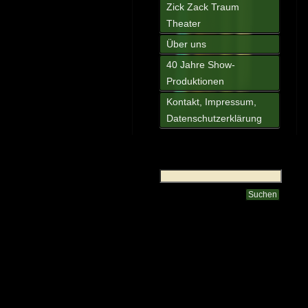
Zick Zack Traum
Theater
Über uns
40 Jahre Show-
Produktionen
Kontakt, Impressum,
Datenschutzerklärung