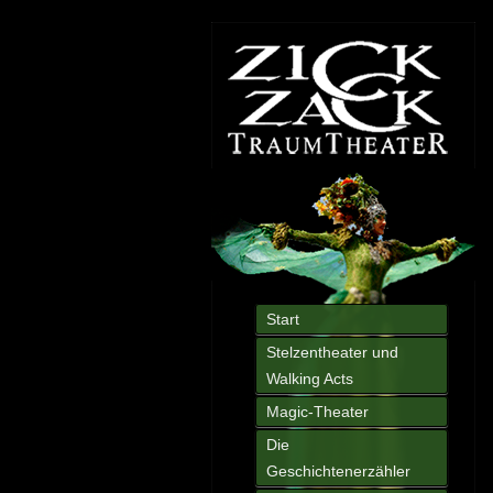
Start
Stelzentheater und
Walking Acts
Magic-Theater
Die
Geschichtenerzähler