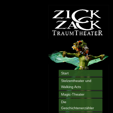
Start
Stelzentheater und
Walking Acts
Magic-Theater
Die
Geschichtenerzähler