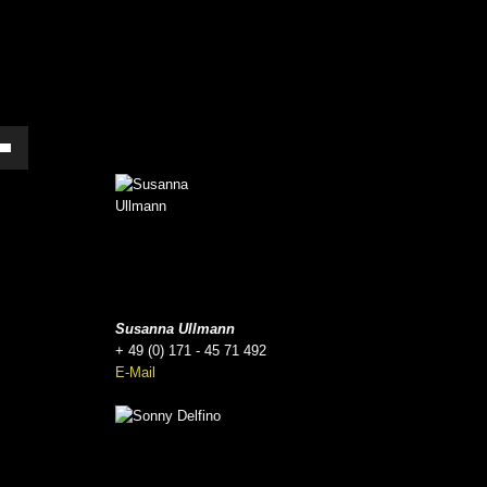
asten
Runter
zen,
ärke
.
Susanna Ullmann
+ 49 (0) 171 - 45 71 492
E-Mail