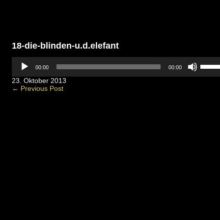
18-die-blinden-u.d.elefant
Audio-
Pfeilt
Player
00:00
00:00
Hoch/
benut
23. Oktober 2013
um
← Previous Post
die
Lautst
zu
regeln