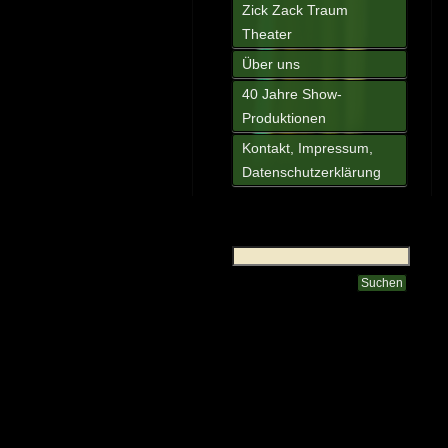
Zick Zack Traum
Theater
Über uns
40 Jahre Show-
Produktionen
Kontakt, Impressum,
Datenschutzerklärung